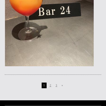
1
2
3
»