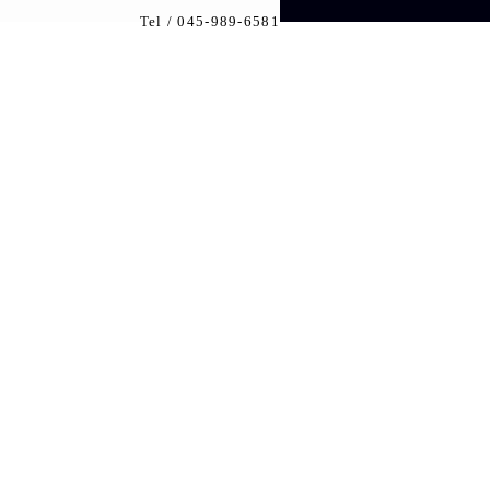
Tel /
045-989-6581