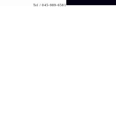
Tel /
045-989-6581