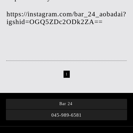
https://instagram.com/bar_24_aobadai?
igshid=OGQ5ZDc2ODk2ZA==
1
Bar 24
045-989-6581