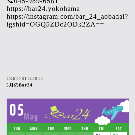
📞045-989-6581
https://bar24.yokohama
https://instagram.com/bar_24_aobadai?
igshid=OGQ5ZDc2ODk2ZA==
2026-05-01 23:19:00
5月のBar24