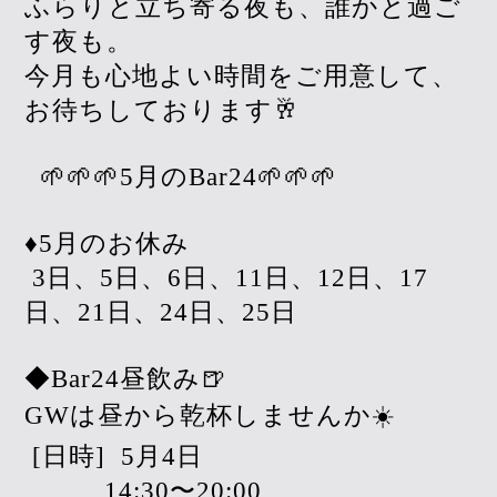
ふらりと立ち寄る夜も、誰かと過ご
す夜も。
今月も心地よい時間をご用意して、
お待ちしております🥂
🌱🌱🌱5月のBar24🌱🌱🌱
♦︎5月のお休み
3日、5日、6日、11日、12日、17
日、21日、24日、25日
◆Bar24昼飲み🍺
GWは昼から乾杯しませんか☀️
[日時]
5月4日
14:30〜20:00