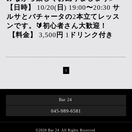
【日時】
10/20(
日
) 19:00
〜
20:30
サ
ルサとバチャータの
2
本立てレッス
ンです。🔰初心者さん大歓迎！
【料金】
3,500
円
1
ドリンク付き
1
Bar 24
045-989-6581
©2026
Bar 24
. All Rights Reserved.