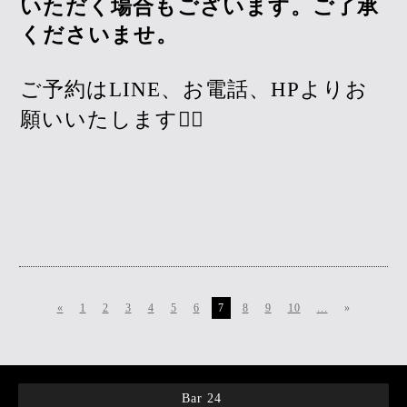
いただく場合もございます。ご了承
くださいませ。
ご予約はLINE、お電話、HPよりお
願いいたします🙇‍♀️
«
1
2
3
4
5
6
7
8
9
10
...
»
Bar 24