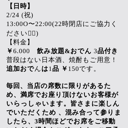
【日時】
2/24 (祝)
13:00O〜22:00(22時閉店にご協力く
ださい🙇‍♀️)
【料金】
￥
6.000
飲み放題&おでん
3
品付き
普段はない日本酒、焼酎もご用意！
追加おで
ん
は
1
品
￥
150です。
毎回、当店の席数に限りがあるた
め、満席でお座り頂けないお客様が
いらっしゃいます。皆さまに楽しん
でいただくため
、混み合って参りま
したら、3時間ほどでお席をご移動