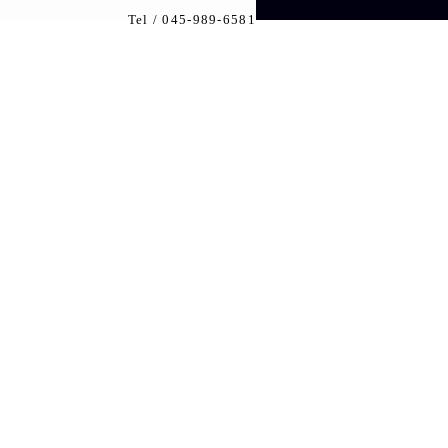
Tel /
045-989-6581