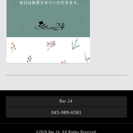
Bar 24
045-989-6581
©2026
Bar 24
. All Rights Reserved.