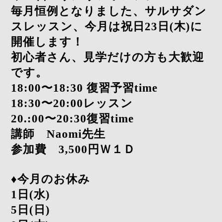
毎月恒例となりました、サルサダン
スレッスン、今月は祝日
23
日
(
木
)
に
開催します！
初心者さん、見学だけの方も大歓迎
です。
18:00
〜
18:30
復習予習
time
18:30
〜
20:00
レッスン
20.:00
〜
20:30
復習
time
講師
Naomi
先生
参加費
3,500
円Ｗ１Ｄ
♦︎
今月のお休み
1
日
(
水
)
5
日
(
日
)