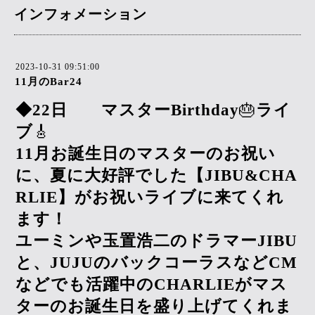
インフォメーション
2023-10-31 09:51:00
11月のBar24
◆
22
日 マスター
Birthday
🎂
ライ
ブ
🎸
11
月お誕生日のマスターのお祝い
に、夏に大好評でした【
JIBU&CHA
RLIE
】がお祝いライブに来てくれ
ます！
ユーミンや玉置浩二のドラマー
JIBU
と、
JUJU
のバックコーラスなど
CM
などでも活躍中の
CHARLIE
がマス
ターのお誕生日を盛り上げてくれま