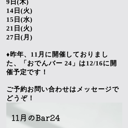
9
日
(
木
)
14
日
(
火
)
15
日
(
水
)
21
日
(
火
)
27
日
(
月
)
♦️
昨年、
11
月に開催しておりまし
た、「おでんバー
24
」は
12/16
に開
催予定です！
ご予約お問い合わせはメッセージで
どうぞ！