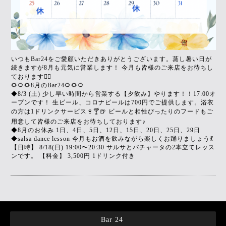
いつもBar24をご愛顧いただきありがとうございます。蒸し暑い日が
続きますが8月も元気に営業します！ 今月も皆様のご来店をお待ちし
ております🙇‍♀️
🌻🌻🌻8月のBar24🌻🌻🌻
◆8/3 (土) 少し早い時間から営業する【夕飲み】やります！！17:00オ
ープンです！ 生ビール、コロナビールは700円でご提供します。浴衣
の方は1ドリンクサービス🍷🍸🍺 ビールと相性ぴったりのフードもご
用意して皆様のご来店をお待ちしております♪
◆8月のお休み 1日、4日、5日、12日、15日、20日、25日、29日
◆salsa dance lesson 今月もお酒を飲みながら楽しくお踊りましょう💃
【日時】 8/18(日) 19:00〜20:30 サルサとバチャータの2本立てレッス
ンです。 【料金】 3,500円 1ドリンク付き
Bar 24