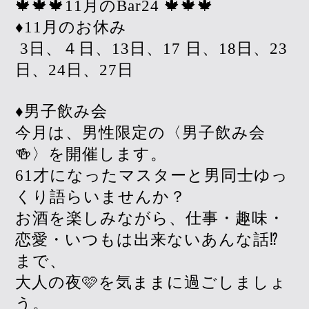
🍁🍁🍁11月のBar24 🍁🍁🍁
♦︎11月のお休み
3日、４日、13日、17 日、18日、23
日、24日、27日
♦︎男子飲み会
今月は、男性限定の〈男子飲み会
🍻〉を開催します。
61才になったマスターと男同士ゆっ
くり語らいませんか？
お酒を楽しみながら、仕事・趣味・
恋愛・いつもは出来ないあんな話⁉️
まで、
大人の夜🩷を気ままに過ごしましょ
う。