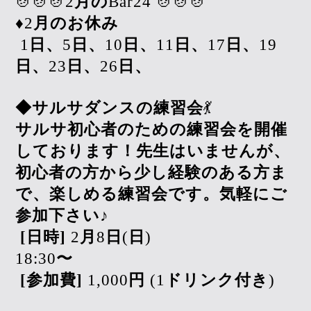
🍲🍲🍲2
月の
Bar24 🍲🍲🍲
♦︎
2
月のお休み
1
日、
5
日、
10
日、
11
日、
17
日、
19
日、
23
日、
26
日、
◆サルサダンスの練習会
💃
サルサ初心者のための練習会を開催
しております！先生はいませんが、
初心者の方から少し経験のある方ま
で、楽しめる練習会です。気軽にご
参加下さい♪
[日時]
2
月
8
日
(
日
)
18:30
〜
[参加費]
1,000
円
(1
ドリンク付き
)