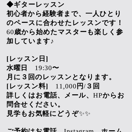
◆ギターレッスン
初心者から経験者まで、一人ひとり
のペースに合わせたレッスンです！
60
歳から始めたマスターも楽しく参
加しています♪
[レッスン日]
水曜日
19:30
〜
月に３回のレッスンとなります。
[レッスン料]
11,000
円
/
３回
詳しくはお電話、メール、
HP
からお
問合せください。
見学もお気軽にどうぞ
✨✨
ご予約はお電話、
Instagram
、ホーム