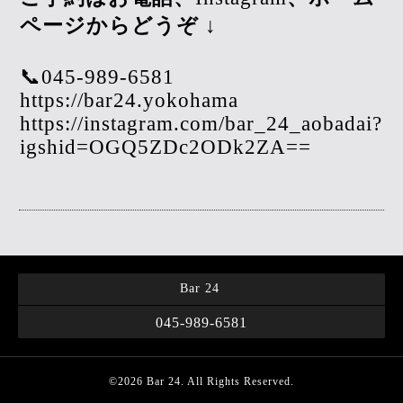
ページからどうぞ
↓
📞045-989-6581
https://bar24.yokohama
https://instagram.com/bar_24_aobadai?
igshid=OGQ5ZDc2ODk2ZA==
Bar 24
045-989-6581
©2026
Bar 24
. All Rights Reserved.